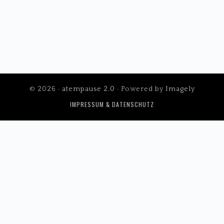
© 2026 ·
atempause 2.0
· Powered by
Imagely
IMPRESSUM & DATENSCHUTZ