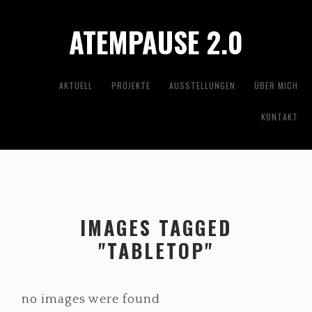
Zur
Zum
ATEMPAUSE 2.0
Hauptnavigation
Inhalt
springen
springen
AKTUELL
PROJEKTE
AUSSTELLUNGEN
ÜBER MICH
KONTAKT
IMAGES TAGGED
"TABLETOP"
no images were found