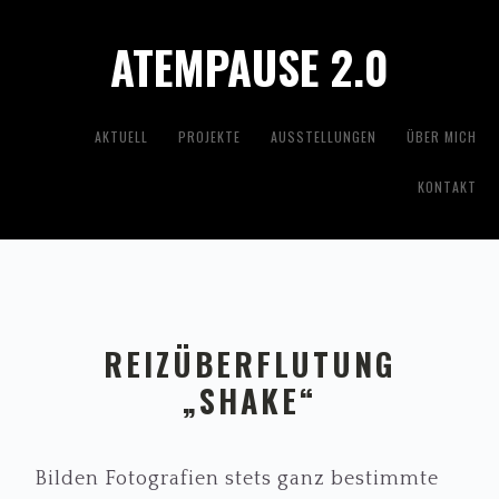
Zur
Zum
ATEMPAUSE 2.0
Hauptnavigation
Inhalt
springen
springen
AKTUELL
PROJEKTE
AUSSTELLUNGEN
ÜBER MICH
KONTAKT
REIZÜBERFLUTUNG
„SHAKE“
Bilden Fotografien stets ganz bestimmte