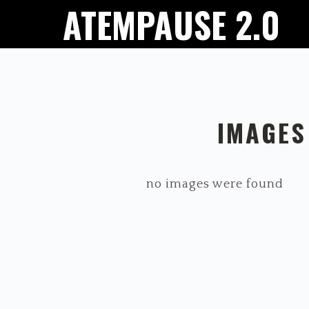
ATEMPAUSE 2.0
Zur
Zum
Hauptnavigation
Inhalt
springen
springen
IMAGES
no images were found