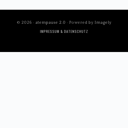
© 2026 ·
atempause 2.0
· Powered by
Imagely
IMPRESSUM & DATENSCHUTZ