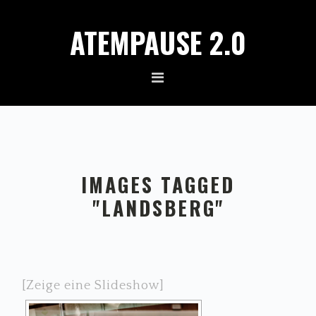
Zur
Zum
ATEMPAUSE 2.0
Hauptnavigation
Inhalt
springen
springen
IMAGES TAGGED
"LANDSBERG"
[Zeige eine Slideshow]