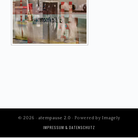
© 2026 ·
atempause 2.0
· Powered by
Imagely
IMPRESSUM & DATENSCHUTZ