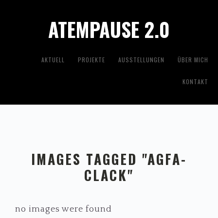
Zur
Zum
ATEMPAUSE 2.0
Hauptnavigation
Inhalt
springen
springen
AKTUELL
PROJEKTE
AUSSTELLUNGEN
ÜBER MICH
KONTAKT
IMAGES TAGGED "AGFA-
CLACK"
no images were found