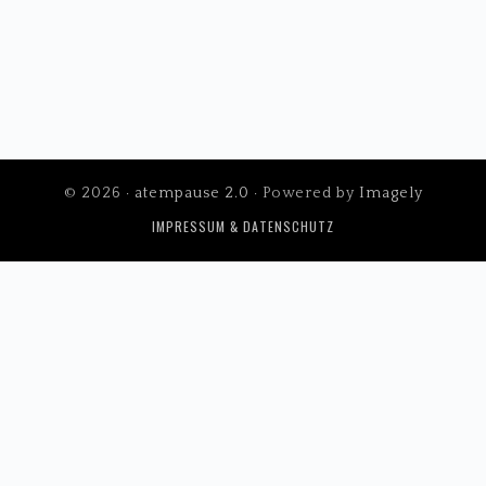
© 2026 ·
atempause 2.0
· Powered by
Imagely
IMPRESSUM & DATENSCHUTZ